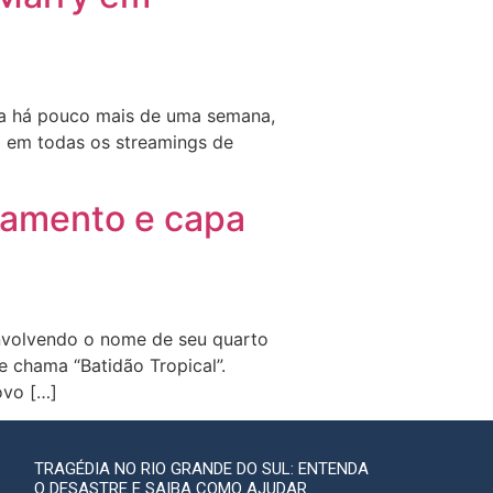
ada há pouco mais de uma semana,
o em todas os streamings de
çamento e capa
nvolvendo o nome de seu quarto
e chama “Batidão Tropical”.
ovo […]
TRAGÉDIA NO RIO GRANDE DO SUL: ENTENDA
O DESASTRE E SAIBA COMO AJUDAR