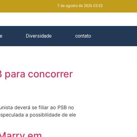
7 de agosto de 2026 03:02
e
Diversidade
contato
B para concorrer
ista deverá se filiar ao PSB no
especulada a possibilidade de ele
 Marry em