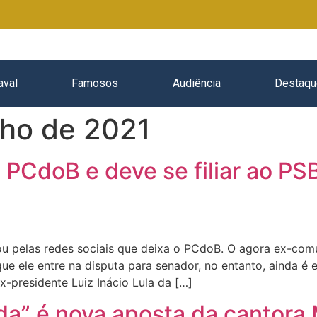
aval
Famosos
Audiência
Destaqu
nho de 2021
a PCdoB e deve se filiar ao PS
u pelas redes sociais que deixa o PCdoB. O agora ex-comun
ue ele entre na disputa para senador, no entanto, ainda é 
presidente Luiz Inácio Lula da […]
da” é nova aposta da cantora