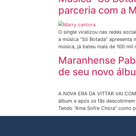
parceria com a 
O single viralizou nas redes soc
a música “Só Botada” apresenta 
música, já bateu mais de 100 mil 
Maranhense Pabll
de seu novo álbu
A NOVA ERA DA VITTAR VAI COMEÇ
álbum e após os fãs descobrirem o
Tendo “Ama Sofre Chora” como pri