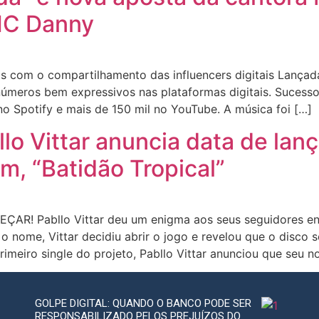
MC Danny
iais com o compartilhamento das influencers digitais Lanç
números bem expressivos nas plataformas digitais. Sucess
no Spotify e mais de 150 mil no YouTube. A música foi […]
o Vittar anuncia data de lan
m, “Batidão Tropical”
AR! Pabllo Vittar deu um enigma aos seus seguidores e
 nome, Vittar decidiu abrir o jogo e revelou que o disco s
meiro single do projeto, Pabllo Vittar anunciou que seu n
GOLPE DIGITAL: QUANDO O BANCO PODE SER
RESPONSABILIZADO PELOS PREJUÍZOS DO