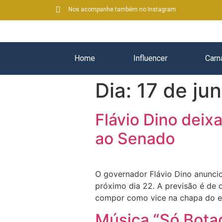
Nos acompanhe também no Instagram
Home
Influencer
Carn
Dia:
17 de ju
Flávio Dino deix
ao Senado
O governador Flávio Dino anuncio
próximo dia 22. A previsão é de q
compor como vice na chapa do ex-
Música “Só Bota