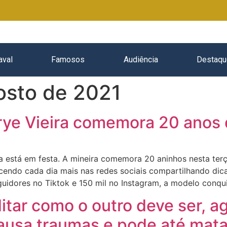
aval
Famosos
Audiência
Destaqu
osto de 2021
rye Vieira comemora 20 anos 
ira está em festa. A mineira comemora 20 aninhos nesta terç
scendo cada dia mais nas redes sociais compartilhando dic
uidores no Tiktok e 150 mil no Instagram, a modelo conqu
tar como o outro deve ser, ag
causa traumas e pode até mat