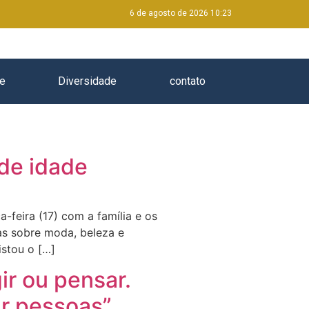
6 de agosto de 2026 10:23
e
Diversidade
contato
de idade
a-feira (17) com a família e os
as sobre moda, beleza e
istou o […]
ir ou pensar.
ar pessoas”