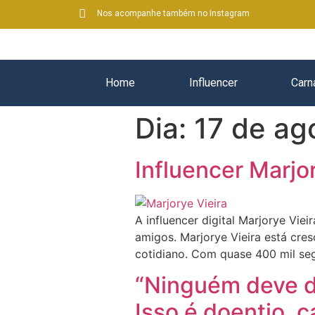
Nos acompanhe também no Instagram
Home
Influencer
Carn
Dia:
17 de ag
Influencer Marjo
A influencer digital Marjorye Vie
amigos. Marjorye Vieira está cre
cotidiano. Com quase 400 mil seg
“Ninguém deve di
Isso é doentio, 