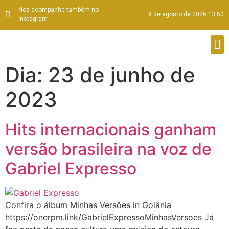
Nos acompanhe também no
8 de agosto de 2026 13:50
Instagram
Dia:
23 de junho de
2023
Hits internacionais ganham
versão brasileira na voz de
Gabriel Expresso
Confira o álbum Minhas Versões in Goiânia
https://onerpm.link/GabrielExpressoMinhasVersoes Já