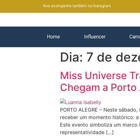
Nos acompanhe também no Instagram
Home
Influencer
Carn
Dia:
7 de de
Miss Universe Tr
Chegam a Porto A
PORTO ALEGRE – Neste sábado, 09
receber um momento histórico: a 
Este evento simboliza um marco
representatividade […]