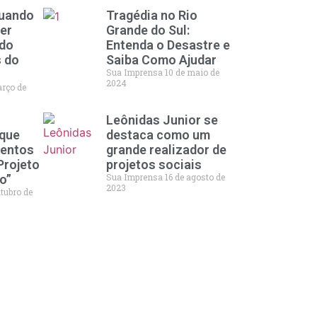
quando
Tragédia no Rio
er
Grande do Sul:
ado
Entenda o Desastre e
s do
Saiba Como Ajudar
Sua Imprensa
10 de maio de
2024
arço de
Leônidas Junior se
 que
destaca como um
lentos
grande realizador de
Projeto
projetos sociais
Sua Imprensa
16 de agosto de
o”
2023
utubro de