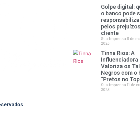
Golpe digital: 
o banco pode s
responsabiliz
pelos prejuízo
cliente
Sua Imprensa
5 de m
2026
Tinna Rios: A
Influenciadora
Valoriza os Ta
Negros com o 
“Pretos no Top
Sua Imprensa
11 de o
2023
reservados