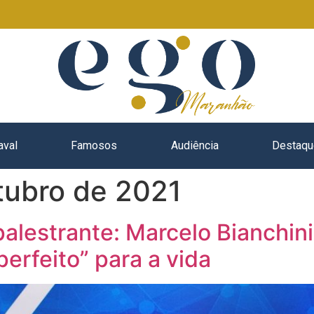
aval
Famosos
Audiência
Destaqu
tubro de 2021
palestrante: Marcelo Bianchini
perfeito” para a vida