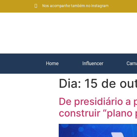
Nos acompanhe também no Instagram
Home
Influencer
Carn
Dia:
15 de ou
De presidiário a 
construir “plano 