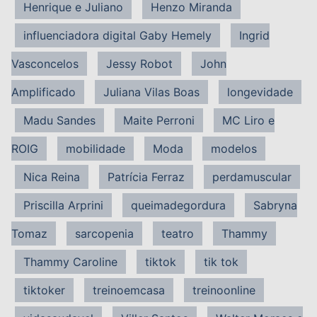
Henrique e Juliano
Henzo Miranda
influenciadora digital Gaby Hemely
Ingrid
Vasconcelos
Jessy Robot
John
Amplificado
Juliana Vilas Boas
longevidade
Madu Sandes
Maite Perroni
MC Liro e
ROIG
mobilidade
Moda
modelos
Nica Reina
Patrícia Ferraz
perdamuscular
Priscilla Arprini
queimadegordura
Sabryna
Tomaz
sarcopenia
teatro
Thammy
Thammy Caroline
tiktok
tik tok
tiktoker
treinoemcasa
treinoonline