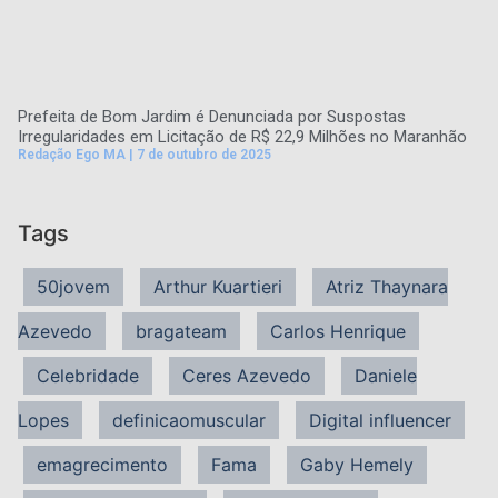
Prefeita de Bom Jardim é Denunciada por Suspostas
Irregularidades em Licitação de R$ 22,9 Milhões no Maranhão
Redação Ego MA
7 de outubro de 2025
Tags
50jovem
Arthur Kuartieri
Atriz Thaynara
Azevedo
bragateam
Carlos Henrique
Celebridade
Ceres Azevedo
Daniele
Lopes
definicaomuscular
Digital influencer
emagrecimento
Fama
Gaby Hemely