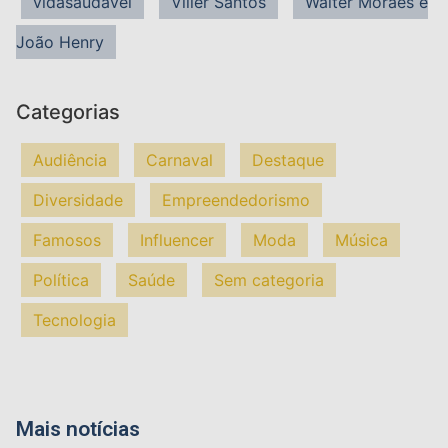
vidasaudavel
Viller Santos
Walter Moraes e
João Henry
Categorias
Audiência
Carnaval
Destaque
Diversidade
Empreendedorismo
Famosos
Influencer
Moda
Música
Política
Saúde
Sem categoria
Tecnologia
Mais notícias