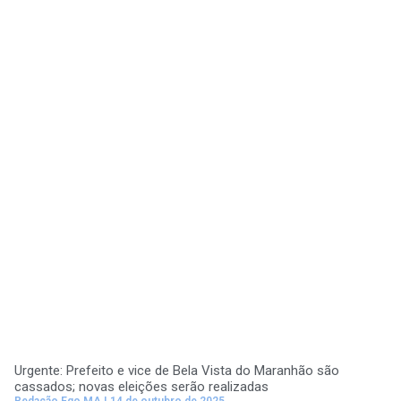
Urgente: Prefeito e vice de Bela Vista do Maranhão são
cassados; novas eleições serão realizadas
Redação Ego MA
14 de outubro de 2025