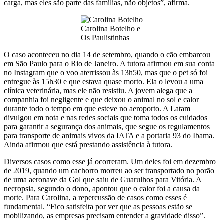
carga, mas eles são parte das famílias, não objetos”, afirma.
Carolina Botelho e
Os Paulistinhas
O caso aconteceu no dia 14 de setembro, quando o cão embarcou
em São Paulo para o Rio de Janeiro. A tutora afirmou em sua conta
no Instagram que o voo aterrissou às 13h50, mas que o pet só foi
entregue às 15h30 e que estava quase morto. Ela o levou a uma
clínica veterinária, mas ele não resistiu. A jovem alega que a
companhia foi negligente e que deixou o animal no sol e calor
durante todo o tempo em que esteve no aeroporto. A Latam
divulgou em nota e nas redes sociais que toma todos os cuidados
para garantir a segurança dos animais, que segue os regulamentos
para transporte de animais vivos da IATA e a portaria 93 do Ibama.
Ainda afirmou que está prestando assistência à tutora.
Diversos casos como esse já ocorreram. Um deles foi em dezembro
de 2019, quando um cachorro morreu ao ser transportado no porão
de uma aeronave da Gol que saiu de Guarulhos para Vitória. A
necropsia, segundo o dono, apontou que o calor foi a causa da
morte. Para Carolina, a repercussão de casos como esses é
fundamental. “Fico satisfeita por ver que as pessoas estão se
mobilizando, as empresas precisam entender a gravidade disso”.