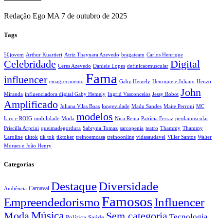
Redação Ego MA
7 de outubro de 2025
Tags
50jovem
Arthur Kuartieri
Atriz Thaynara Azevedo
bragateam
Carlos Henrique
Celebridade
Digital
Ceres Azevedo
Daniele Lopes
definicaomuscular
Fama
influencer
emagrecimento
Gaby Hemely
Henrique e Juliano
Henzo
John
Miranda
influenciadora digital Gaby Hemely
Ingrid Vasconcelos
Jessy Robot
Amplificado
Juliana Vilas Boas
longevidade
Madu Sandes
Maite Perroni
MC
modelos
Liro e ROIG
mobilidade
Moda
Nica Reina
Patrícia Ferraz
perdamuscular
Priscilla Arprini
queimadegordura
Sabryna Tomaz
sarcopenia
teatro
Thammy
Thammy
Caroline
tiktok
tik tok
tiktoker
treinoemcasa
treinoonline
vidasaudavel
Viller Santos
Walter
Moraes e João Henry
Categorias
Destaque
Diversidade
Carnaval
Audiência
Famosos
Empreendedorismo
Influencer
Música
Sem categoria
Moda
Tecnologia
Política
Saúde