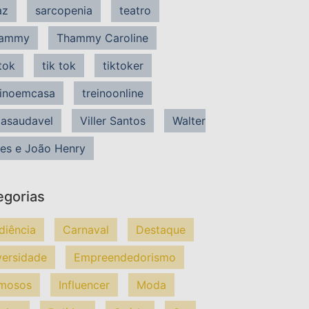
az
sarcopenia
teatro
ammy
Thammy Caroline
tok
tik tok
tiktoker
einoemcasa
treinoonline
dasaudavel
Viller Santos
Walter
es e João Henry
egorias
diência
Carnaval
Destaque
versidade
Empreendedorismo
mosos
Influencer
Moda