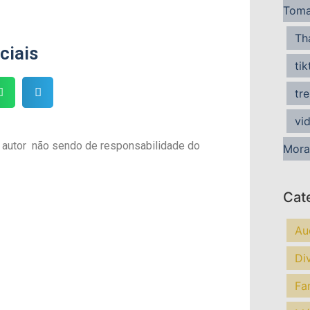
Tom
Th
ciais
tik
tr
vi
 autor não sendo de responsabilidade do
Mora
Cat
Au
Di
Fa