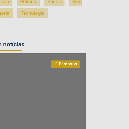
sica
Política
Saúde
Sem
goria
Tecnologia
 notícias
Famosos