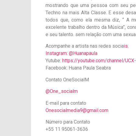
mostrando que uma pessoa com seu per
Techno na mais Alta Classe. E esse desa
todos que, como ela mesma diz, “ A m
excelente trabalho dentro da Música”, con
e seu talento. sem relação com uma sexua
Acompanhe a artista nas redes socia
is.
Instagram:
@Huanapaula
Yutube:
https://youtube.com/channel/U
Facebook: Huana Paula Seabra
Contato OneSocialM
@One_socialm
E-mail para contato
Onesocialmedia9@gmail.com
Número para Contato
+55 11 95061-3636