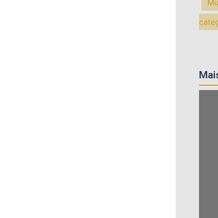
Mú
cate
Mais