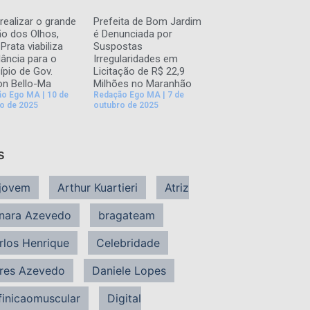
realizar o grande
Prefeita de Bom Jardim
ão dos Olhos,
é Denunciada por
Prata viabiliza
Suspostas
ância para o
Irregularidades em
ípio de Gov.
Licitação de R$ 22,9
n Bello-Ma
Milhões no Maranhão
ão Ego MA
10 de
Redação Ego MA
7 de
o de 2025
outubro de 2025
s
jovem
Arthur Kuartieri
Atriz
nara Azevedo
bragateam
rlos Henrique
Celebridade
res Azevedo
Daniele Lopes
finicaomuscular
Digital