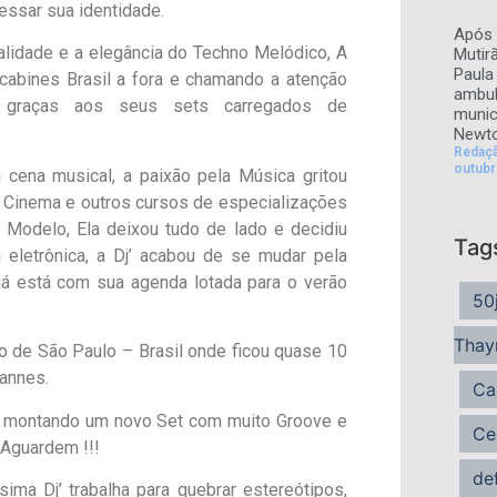
essar sua identidade.
Após 
lidade e a elegância do Techno Melódico, A
Mutir
Paula 
cabines Brasil a fora e chamando a atenção
ambul
, graças aos seus sets carregados de
munic
Newto
Redaç
outubr
ena musical, a paixão pela Música gritou
 Cinema e outros cursos de especializações
 Modelo, Ela deixou tudo de lado e decidiu
Tag
eletrônica, a Dj’ acabou de se mudar pela
já está com sua agenda lotada para o verão
50
Thay
o de São Paulo – Brasil onde ficou quase 10
Cannes.
Ca
á montando um novo Set com muito Groove e
Ce
 Aguardem !!!
de
ima Dj’ trabalha para quebrar estereótipos,