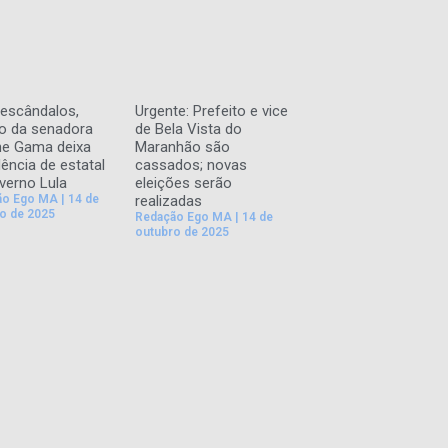
escândalos,
Urgente: Prefeito e vice
o da senadora
de Bela Vista do
ane Gama deixa
Maranhão são
dência de estatal
cassados; novas
verno Lula
eleições serão
ão Ego MA
14 de
realizadas
o de 2025
Redação Ego MA
14 de
outubro de 2025