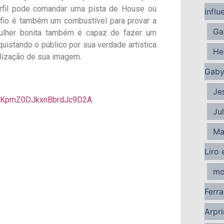
fil pode comandar uma pista de House ou
influ
fio é também um combustível para provar a
Ga
ulher bonita também é capaz de fazer um
quistando o público por sua verdade artística
He
lização de sua imagem.
Gaby
Je
CX-KpmZ0DJkxnBbrdJc9D2A
Ju
Ma
Liro 
mo
Ferra
Arpri