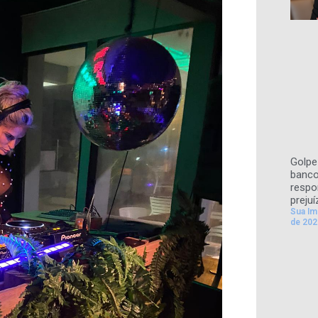
Golpe 
banco
respo
prejuí
Sua I
de 202