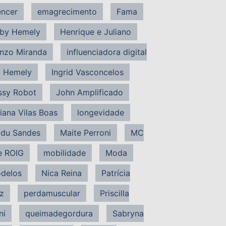
encer
emagrecimento
Fama
by Hemely
Henrique e Juliano
nzo Miranda
influenciadora digital
 Hemely
Ingrid Vasconcelos
ssy Robot
John Amplificado
liana Vilas Boas
longevidade
du Sandes
Maite Perroni
MC
e ROIG
mobilidade
Moda
delos
Nica Reina
Patrícia
z
perdamuscular
Priscilla
ni
queimadegordura
Sabryna