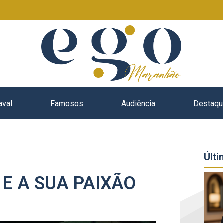
aval
Famosos
Audiência
Destaqu
Últi
E A SUA PAIXÃO