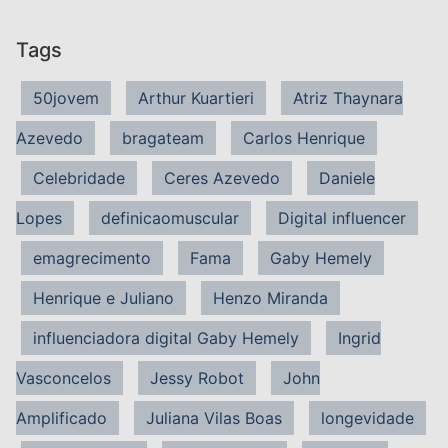
Tags
50jovem
Arthur Kuartieri
Atriz Thaynara
Azevedo
bragateam
Carlos Henrique
Celebridade
Ceres Azevedo
Daniele
Lopes
definicaomuscular
Digital influencer
emagrecimento
Fama
Gaby Hemely
Henrique e Juliano
Henzo Miranda
influenciadora digital Gaby Hemely
Ingrid
Vasconcelos
Jessy Robot
John
Amplificado
Juliana Vilas Boas
longevidade