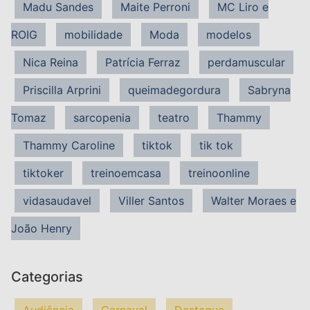
Madu Sandes
Maite Perroni
MC Liro e
ROIG
mobilidade
Moda
modelos
Nica Reina
Patrícia Ferraz
perdamuscular
Priscilla Arprini
queimadegordura
Sabryna
Tomaz
sarcopenia
teatro
Thammy
Thammy Caroline
tiktok
tik tok
tiktoker
treinoemcasa
treinoonline
vidasaudavel
Viller Santos
Walter Moraes e
João Henry
Categorias
Audiência
Carnaval
Destaque