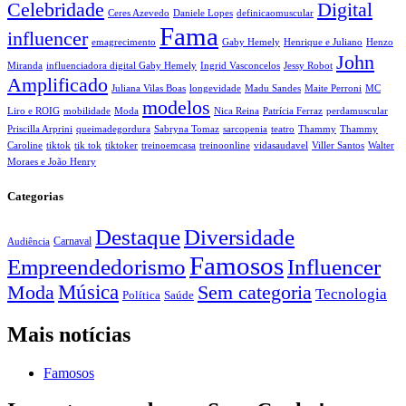
Celebridade
Digital
Ceres Azevedo
Daniele Lopes
definicaomuscular
Fama
influencer
emagrecimento
Gaby Hemely
Henrique e Juliano
Henzo
John
Miranda
influenciadora digital Gaby Hemely
Ingrid Vasconcelos
Jessy Robot
Amplificado
Juliana Vilas Boas
longevidade
Madu Sandes
Maite Perroni
MC
modelos
Liro e ROIG
mobilidade
Moda
Nica Reina
Patrícia Ferraz
perdamuscular
Priscilla Arprini
queimadegordura
Sabryna Tomaz
sarcopenia
teatro
Thammy
Thammy
Caroline
tiktok
tik tok
tiktoker
treinoemcasa
treinoonline
vidasaudavel
Viller Santos
Walter
Moraes e João Henry
Categorias
Destaque
Diversidade
Carnaval
Audiência
Famosos
Empreendedorismo
Influencer
Música
Sem categoria
Moda
Tecnologia
Política
Saúde
Mais notícias
Famosos