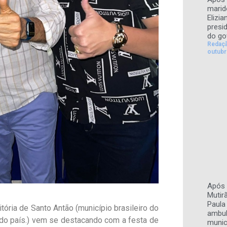
marid
Elizi
presi
do go
Redaç
outubr
Após 
Mutir
Paula 
itória de Santo Antão (município brasileiro do
ambul
o país.) vem se destacando com a festa de
munic