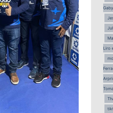
Gaby
Je
Ju
Ma
Liro 
mo
Ferra
Arpri
Tom
Th
tik