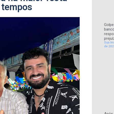
s tempos
Golpe 
banco
respo
prejuí
Sua I
de 202
Após 