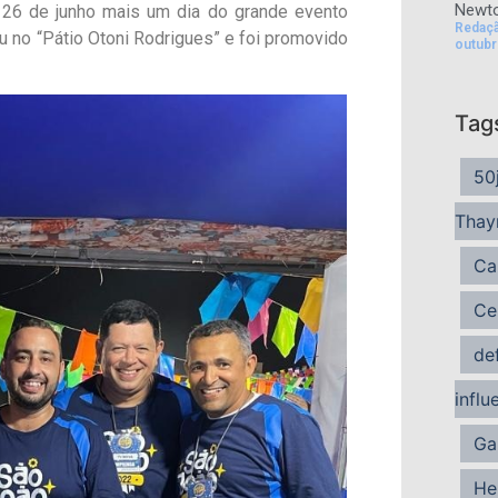
Newto
 26 de junho mais um dia do grande evento
Redaç
eu no “Pátio Otoni Rodrigues” e foi promovido
outubr
Tag
50
Thay
Ca
Ce
de
influ
Ga
He