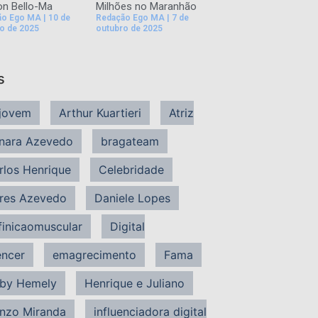
n Bello-Ma
Milhões no Maranhão
ão Ego MA
10 de
Redação Ego MA
7 de
o de 2025
outubro de 2025
s
jovem
Arthur Kuartieri
Atriz
nara Azevedo
bragateam
rlos Henrique
Celebridade
res Azevedo
Daniele Lopes
finicaomuscular
Digital
encer
emagrecimento
Fama
by Hemely
Henrique e Juliano
nzo Miranda
influenciadora digital