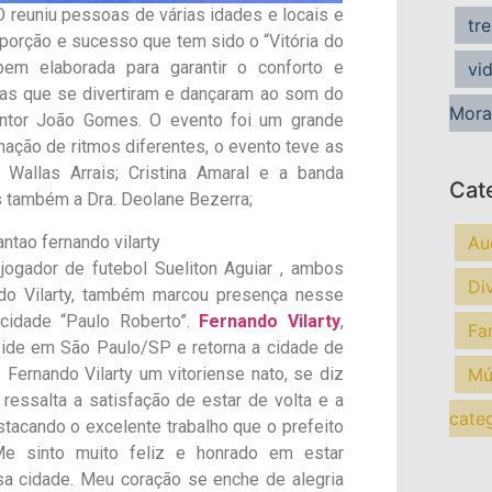
euniu pessoas de várias idades e locais e
tr
orção e sucesso que tem sido o “Vitória do
bem elaborada para garantir o conforto e
vi
oas que se divertiram e dançaram ao som do
Mora
cantor João Gomes. O evento foi um grande
ção de ritmos diferentes, o evento teve as
 Wallas Arrais; Cristina Amaral e a banda
Cat
s também a Dra. Deolane Bezerra;
Au
 jogador de futebol Sueliton Aguiar , ambos
Di
do Vilarty, também marcou presença nesse
 cidade “Paulo Roberto”.
Fernando Vilarty
,
Fa
reside em São Paulo/SP e retorna a cidade de
 Fernando Vilarty um vitoriense nato, se diz
Mú
 ressalta a satisfação de estar de volta e a
cate
tacando o excelente trabalho que o prefeito
e sinto muito feliz e honrado em estar
 cidade. Meu coração se enche de alegria