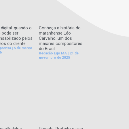
digital: quando o
Conheça a história do
 pode ser
maranhense Léo
nsabilizado pelos
Carvalho, um dos
zos do cliente
maiores compositores
mprensa
5 de março
do Brasil
6
Redação Ego MA
21 de
novembro de 2025
escândalos,
Urgente: Prefeito e vice