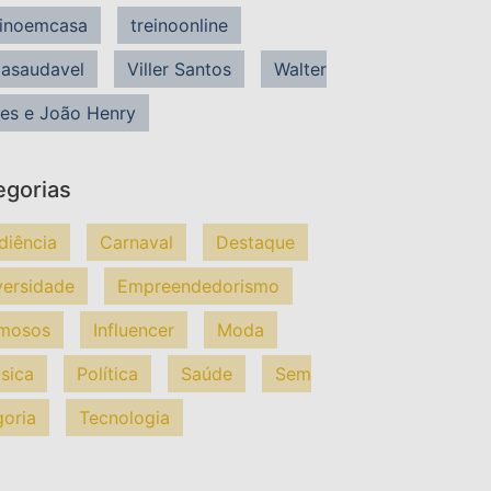
einoemcasa
treinoonline
dasaudavel
Viller Santos
Walter
es e João Henry
egorias
diência
Carnaval
Destaque
versidade
Empreendedorismo
mosos
Influencer
Moda
sica
Política
Saúde
Sem
goria
Tecnologia