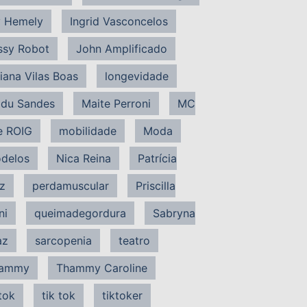
 Hemely
Ingrid Vasconcelos
ssy Robot
John Amplificado
liana Vilas Boas
longevidade
du Sandes
Maite Perroni
MC
e ROIG
mobilidade
Moda
delos
Nica Reina
Patrícia
z
perdamuscular
Priscilla
ni
queimadegordura
Sabryna
az
sarcopenia
teatro
ammy
Thammy Caroline
tok
tik tok
tiktoker