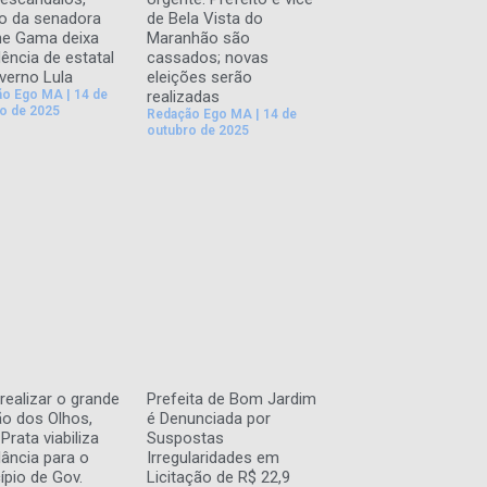
o da senadora
de Bela Vista do
ane Gama deixa
Maranhão são
dência de estatal
cassados; novas
verno Lula
eleições serão
ão Ego MA
14 de
realizadas
o de 2025
Redação Ego MA
14 de
outubro de 2025
realizar o grande
Prefeita de Bom Jardim
ão dos Olhos,
é Denunciada por
Prata viabiliza
Suspostas
ância para o
Irregularidades em
ípio de Gov.
Licitação de R$ 22,9