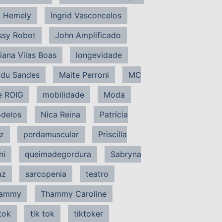
 Hemely
Ingrid Vasconcelos
ssy Robot
John Amplificado
liana Vilas Boas
longevidade
du Sandes
Maite Perroni
MC
e ROIG
mobilidade
Moda
delos
Nica Reina
Patrícia
z
perdamuscular
Priscilla
ni
queimadegordura
Sabryna
az
sarcopenia
teatro
ammy
Thammy Caroline
tok
tik tok
tiktoker