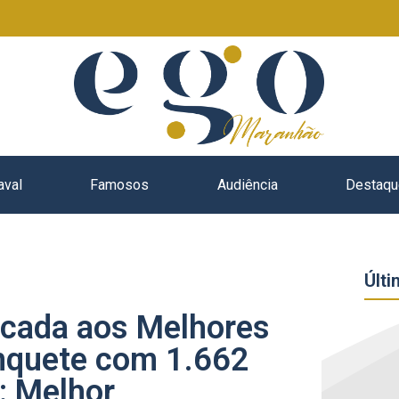
aval
Famosos
Audiência
Destaqu
Últi
dicada aos Melhores
nquete com 1.662
: Melhor