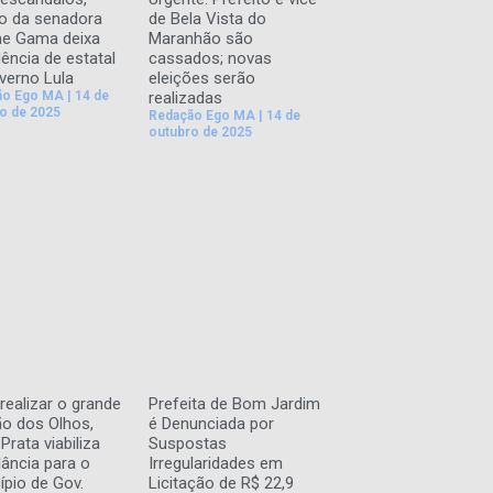
o da senadora
de Bela Vista do
ane Gama deixa
Maranhão são
dência de estatal
cassados; novas
verno Lula
eleições serão
ão Ego MA
14 de
realizadas
o de 2025
Redação Ego MA
14 de
outubro de 2025
realizar o grande
Prefeita de Bom Jardim
ão dos Olhos,
é Denunciada por
Prata viabiliza
Suspostas
ância para o
Irregularidades em
ípio de Gov.
Licitação de R$ 22,9