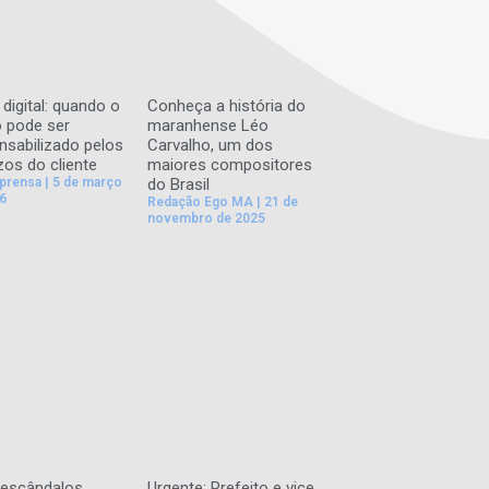
digital: quando o
Conheça a história do
 pode ser
maranhense Léo
nsabilizado pelos
Carvalho, um dos
zos do cliente
maiores compositores
mprensa
5 de março
do Brasil
6
Redação Ego MA
21 de
novembro de 2025
escândalos,
Urgente: Prefeito e vice