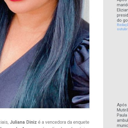
marid
Elizi
presi
do go
Redaç
outubr
Após 
Mutir
Paula 
ambul
iais,
Juliana Diniz
é a vencedora da enquete
munic