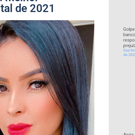
ital de 2021
Golpe 
banco
respo
prejuí
Sua I
de 202
Após 