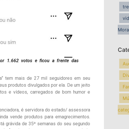
tr
vi
Mora
Cat
or 1.662 votos e ficou a frente das
Au
Di
ra” tem mais de 27 mil seguidores em seu
eus produtos divulgados por ela. De um jeito
Fa
fotos e vídeos, carregados de bom humor e
Mú
cate
luenciadora, é servidora do estado/ assessora
ainda vende produtos para emagrecimentos.
está grávida de 35º semanas do seu segundo