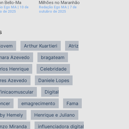
n Bello-Ma
Milhões no Maranhão
ão Ego MA
10 de
Redação Ego MA
7 de
o de 2025
outubro de 2025
s
jovem
Arthur Kuartieri
Atriz
nara Azevedo
bragateam
rlos Henrique
Celebridade
res Azevedo
Daniele Lopes
finicaomuscular
Digital
encer
emagrecimento
Fama
by Hemely
Henrique e Juliano
nzo Miranda
influenciadora digital