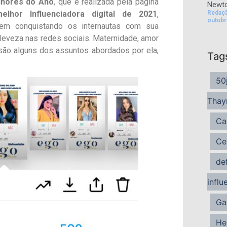
hores do Ano
, que é realizada pela página
Newto
Redaç
elhor Influenciadora digital de 2021
,
outubr
vem conquistando os internautas com sua
e leveza nas redes sociais. Maternidade, amor
, são alguns dos assuntos abordados por ela,
Tag
50
Thay
Ca
Ce
de
influ
Ga
He