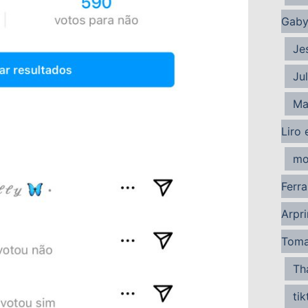
Gaby
Je
Ju
Ma
Liro 
mo
Ferra
Arpri
Tom
Th
tik