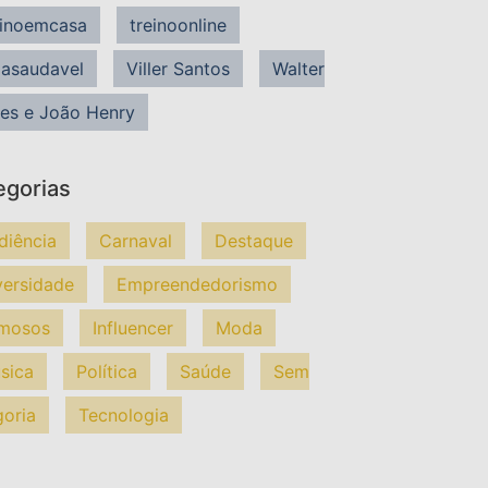
einoemcasa
treinoonline
dasaudavel
Viller Santos
Walter
es e João Henry
egorias
diência
Carnaval
Destaque
versidade
Empreendedorismo
mosos
Influencer
Moda
sica
Política
Saúde
Sem
goria
Tecnologia