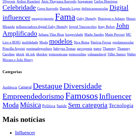
50jovem
Arthur Kuartieri
Atriz Thaynara Azevedo
bragateam
Carlos Henrique
Celebridade
Digital
Ceres Azevedo
Daniele Lopes
definicaomuscular
Fama
influencer
emagrecimento
Gaby Hemely
Henrique e Juliano
Henzo
John
Miranda
influenciadora digital Gaby Hemely
Ingrid Vasconcelos
Jessy Robot
Amplificado
Juliana Vilas Boas
longevidade
Madu Sandes
Maite Perroni
MC
modelos
Liro e ROIG
mobilidade
Moda
Nica Reina
Patrícia Ferraz
perdamuscular
Priscilla Arprini
queimadegordura
Sabryna Tomaz
sarcopenia
teatro
Thammy
Thammy
Caroline
tiktok
tik tok
tiktoker
treinoemcasa
treinoonline
vidasaudavel
Viller Santos
Walter
Moraes e João Henry
Categorias
Destaque
Diversidade
Carnaval
Audiência
Famosos
Empreendedorismo
Influencer
Música
Sem categoria
Moda
Tecnologia
Política
Saúde
Mais notícias
Influencer